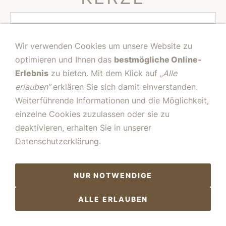
Kerze löschen
Wir verwenden Cookies um unsere Website zu
Diese Trainingseinheit wird genutzt, um die Fokussierung,
optimieren und Ihnen das
bestmögliche Online-
Kraft, Schnelligkeit, Kontrolle und die Genauigkeit des
Erlebnis
zu bieten. Mit dem Klick auf
„Alle
Kämpfers mit dem Schwert zu verbessern und zu
erlauben“
erklären Sie sich damit einverstanden.
bewerten:
Weiterführende Informationen und die Möglichkeit,
einzelne Cookies zuzulassen oder sie zu
deaktivieren, erhalten Sie in unserer
Datenschutzerklärung.
NUR NOTWENDIGE
ALLE ERLAUBEN